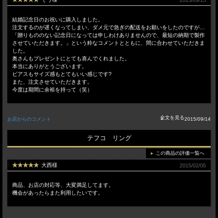
結婚記念日のお祝いに購入しました。
注文するのが遅くなってしまい、ダメ元で急ぎの配送をお願いをしたのですが…
「贈りもののない記念日になっては申しわけありませんので、最短の納期で製作
させていただきます。」という粋なコメントとともに、間に合わせていただきま
した。
奥さんもプレゼントにとても喜んでくれました。
本当にありがとうございます。
ビアスもサイズ感もとてもいい感じです?
また、注文させていただきます。
今度は期間に余裕を持って（笑）
お店からのコメント
2015/09/14
テフコ リング
この商品の評価一覧へ
大西様
2015/02/05
商品、お店の対応等、大変満足してます。
機会があったらまた利用したいです。