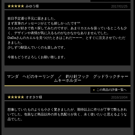
みゆう様
2017/01/25
前日予定通り手元に届きました。
まず直筆のメッセージがとても嬉しかったです^^
カエルが好きで色々探してみたのですが、あまりカエルを扱っているところも少
く、デザインや表情が気に入るものがなかなかなありませんでした。
DaDaさんのカエルを見つけたときはこれだーーー、とすぐに注文させていただ
きました。
少しずつ馴染んでいくのも楽しみです。
今後もどうぞよろしくお願い致します。
マンダ ヘビのキーリング ／ 釣り針フック グッドラックチャー
ムキーホルダー
この商品の評価一覧へ
オオタケ様
2016/10/04
想像していたものよりも小さく驚きましたが、期待以上に作りが丁寧で艶もきれ
いでした。包装など商品以外の所も気配りが良く、永く使いたいと思えるような
品でした。