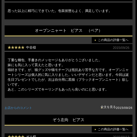
思った以上に精巧にできていた。包装状態もよく、満足しています。
オープンニャート ピアス （ペア）
この商品の評価一覧へ
中谷様
2015/09/26
丁重な梱包、手書きのメッセージもありがとうございました。
妹にも気に入って貰えたと思います。
猫好きです。が、猫グッズや猫モチーフは抵抗あり苦手な方です。オープンニャ
ートシリーズは個人的に気に入りました。いいデザインだと思います。今回は誕
生日プレゼントでしたが、次は自分用に黒猫（ブラックオープンニャート）欲し
いです。
あと、このシリーズでキーリングもあったら良いのにと思います。
お店からのコメント
2015/09/26
ぞう左向 ピアス
この商品の評価一覧へ
ぞう様
2015/09/13