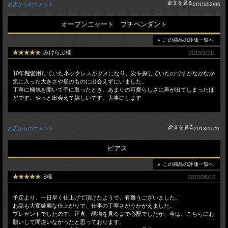
お店からのコメント
2015/02/05
オープンニャート プチペンダント
この商品の評価一覧へ
みけらぶ様
2013/11/11
10年程愛用していたネックレスがダメになり、次を探していたのですがなかなか
気に入った大きさや形のものに出会えずにいました。
丁寧に梱包を開いて手に取ったとき、あまりの可愛らしさに声が出てしまったほ
どです。やっと出会えて嬉しいです。大事にします
お店からのコメント
2013/11/11
ピアス
この商品の評価一覧へ
S様
2013/08/15
予定より、一日早く仕上げて頂けたようで、有難うございました。
お品も大変綺麗な仕上がりで、仕事の丁寧さがうかがえました。
プレゼントでしたので、正直、現物を見るまで心配でしたが、今は、こちらにお
願いして間違いなかったと思っております。