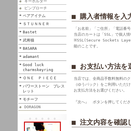
キーホルダー
ピンブローチ
■ 購入者情報を入
ペアアイテム
ＳＴＵＮＮＥＲ
「お名前」「ご住所」「電話番号
Bastet
当店のカートは「SSL」で個人
武将猫
※SSL(Secure Socket
能のことです。
BASARA
adamant
Good luck
■ お支払い方法を
charmskeyring
ＯＮＥ ＰＩＥＣＥ
当店では、全商品手数料無料のクレ
（ゆうパック）をご利用いただけ
パワーストーン ブレス
お支払方法をお選びください。
レット
モチーフ
『次へ』 ボタンを押してくださ
DORAGON
☆ ☆ ☆ ☆ ☆
■ 注文内容を確認