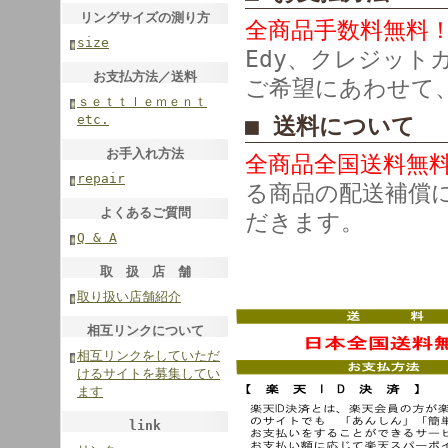
リングサイズの測り方
全商品手数料無料
size
Edy、クレジット
お支払方法／送料
ご希望にあわせて
ｓｅｔｔｌｅｍｅｎｔ
etc.
■ 送料について
お手入れ方法
全商品全国送料無
repair
る商品の配送補償
よくあるご質問
だきます。
Q & A
取 扱 店 舗
取り扱い店舗紹介
相互リンクについて
相互リンクをしていただ
けるサイトを募集してい
ます
link