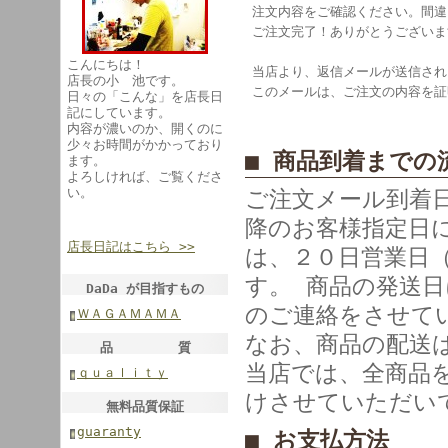
注文内容をご確認ください。間違
ご注文完了！ありがとうございま
こんにちは！
当店より、返信メールが送信され
店長の小 池です。
このメールは、ご注文の内容を証
日々の「こんな」を店長日
記にしています。
内容が濃いのか、開くのに
少々お時間がかかっており
■ 商品到着までの
ます。
よろしければ、ご覧くださ
い。
ご注文メール到着
降のお客様指定日
店長日記はこちら >>
は、２０日営業日
す。 商品の発送
DaDa が目指すもの
のご連絡をさせて
ＷＡＧＡＭＡＭＡ
なお、商品の配送
品 質
当店では、全商品
ｑｕａｌｉｔｙ
けさせていただい
無料品質保証
guaranty
■ お支払方法