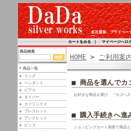
シルバーアクセサリー DaDa
名古屋発、プライベー
ー
カートをみる
｜
マイページへロ
商品検索
HOME
>
ご利用案
商品一覧
リング
■ 商品を選んで
ペンダント
ピアス
お好きな商品を選び 『カゴへ入
タイバー
カフリンクス
ブレスレット
■ 購入手続きへ進
アンクレット
ピンズ
ショッピングカート画面で商品