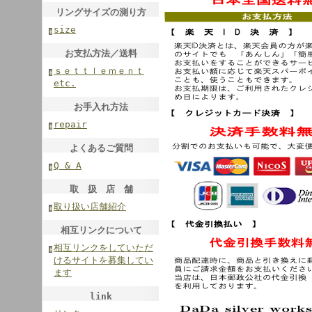
リングサイズの測り方
size
お支払方法／送料
ｓｅｔｔｌｅｍｅｎｔ
etc.
お手入れ方法
repair
よくあるご質問
Q & A
取 扱 店 舗
取り扱い店舗紹介
相互リンクについて
相互リンクをしていただ
けるサイトを募集してい
ます
link