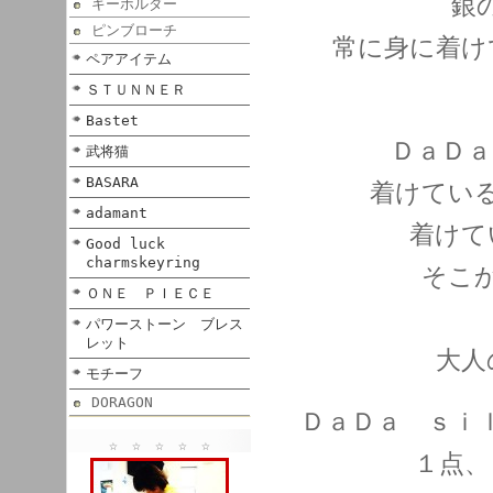
銀
キーホルダー
ピンブローチ
常に身に着け
ペアアイテム
ＳＴＵＮＮＥＲ
Bastet
ＤａＤａ
武将猫
BASARA
着けてい
adamant
着けて
Good luck
charmskeyring
そこ
ＯＮＥ ＰＩＥＣＥ
パワーストーン ブレス
レット
大人
モチーフ
DORAGON
ＤａＤａ ｓｉ
☆ ☆ ☆ ☆ ☆
１点、