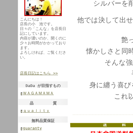
シルバーを
他では決して出せ
こんにちは！
店長の小 池です。
日々の「こんな」を店長日
記にしています。
内容が濃いのか、開くのに
艶
少々お時間がかかっており
ます。
懐かしさと同
よろしければ、ご覧くださ
い。
そんな強
店長日記はこちら >>
身に纏う喜び
DaDa が目指すもの
ＷＡＧＡＭＡＭＡ
これ
品 質
ｑｕａｌｉｔｙ
無料品質保証
guaranty