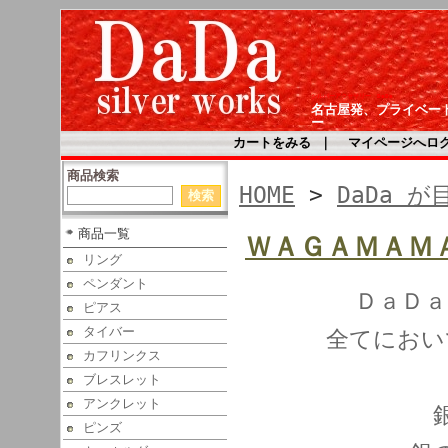
シルバーアクセサリー DaDa
名古屋発、プライベー
ー
カートをみる
｜
マイページへロ
商品検索
HOME
>
DaDa 
商品一覧
ＷＡＧＡＭＡＭ
リング
ペンダント
ＤａＤａ
ピアス
タイバー
全てにお
カフリンクス
ブレスレット
アンクレット
ピンズ