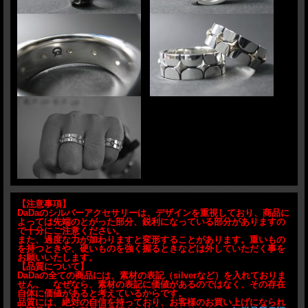
【注意事項】
DaDaのシルバーアクセサリーは、デザインを重視しており、商品に
よっては先端のとがった部分、鋭利になっている部分がありますの
で十分にご注意ください。
また、過度な力が加わりますと変形することがあります。重いもの
を持つときや、硬いものを強く握るときなどは外していただく事を
お願いいたします。
【品質について】
DaDaの全ての商品には、素材の表記（silverなど）を入れておりま
せん。 なぜなら、素材の表記に価値があるのではなく、その存在
自体に価値があると考えているからです。
品質には、絶対の自信を持っており、お客様のお買い上げになられ