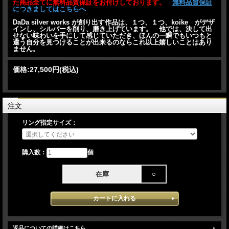
た商品全てに無料品質保証をお付けしております。
無料品質保証
につきましてはこちらへ
DaDa silver works が創り出す作品は、１つ、１つ、koike がデザ
インし、シルバーを削り、磨き上げています。 他では、決して出
せない味わいを手にして感じていただき、ほんの一瞬でもいつもと
違う自分を見つけることが出来るのならこれ以上嬉しいことはあり
ません。
価格:
27,500円
(税込)
注文
リング指定サイズ：
購入数：
個
在庫
○
返品についての詳細はこちら