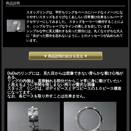
商品説明
スタッズリングは、平打ちリングをベースにハードなイメージにな
りやすいスタッズをさりげなくあしらい日常着け出来るシルバーア
クセサリーにしてみました。 スタッズを一つ一つ後付することによ
り、シンプルでシャープなラインの美しさを出しています。
シンプルな中に見え隠れする尖った部分には、丸くなりがちな大人
に「尖がった部分を忘れないように」とのメッセージが込められて
います。
【サイズ指定範囲】 ７号 から ３０号
0.5号きざみの指定が出来ます
サイズのわからないお
▼ 商品説明の続きを見る ▼
客様はこちら
【 素 材 】 シルバー９２５
【 重 量 】 １１ｇ （サイズによって異なります）
DaDaのリングには、見た目からは想像できない滑らかな着け心地が
【H × W × D】 ７ × 無 × ４ （ｍｍ）
ある。
リングの内側は、直接触れる部分だからこそ常に身に着けていたい
と思えるように手間を惜しまない拘りが贅沢な我儘
スタッズ リングは、ボディピースとデコピースの１０ピース構造
になってます。
なお、各ピースを取り外すことは出来ません。