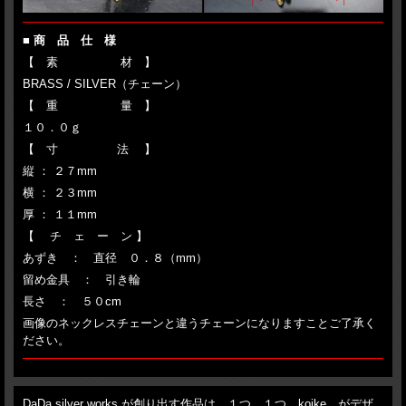
■ 商 品 仕 様
【 素 材 】
BRASS / SILVER（チェーン）
【 重 量 】
１０．０ｇ
【 寸 法 】
縦 ： ２７mm
横 ： ２３mm
厚 ： １１mm
【 チ ェ ー ン 】
あずき ： 直径 ０．８（mm）
留め金具 ： 引き輪
長さ ： ５０cm
画像のネックレスチェーンと違うチェーンになりますことご了承く
ださい。
DaDa silver works が創り出す作品は、１つ、１つ、koike がデザ