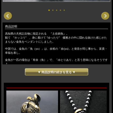
商品説明
高知県の天然記念物に指定される 『土佐錦魚』。
観て ”ホッコリ” 、身に着けて ”ゆったり” 優雅さの中に隠れる抜けた感じがた
まらない金魚をペンダントにしました。
中国では、金魚の「魚（yu）」は、余裕の「余(yu)」と発音が同じ事から、富貴・
幸福を表し。
金魚が一匹の場合は「有余（魚）」で、「ゆとりあり」と言う意味になるそうです
よ。
金魚が持つ「優雅」な面と「キュート」な面を表現するのに、胸ビレと尾ビレが
▼ 商品説明の続きを見る ▼
プリ プリ 動く様になっています。