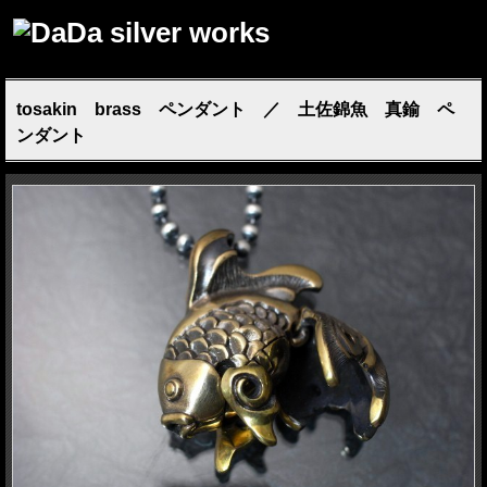
tosakin brass ペンダント ／ 土佐錦魚 真鍮 ペ
ンダント