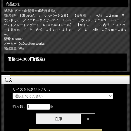
商品仕様
製品名: 四つの蛇開運金運虎目腕飾り
商品説明: 【四つの蛇 ： シルバー９２５】 【天然石 ： 水晶 １２ｍｍ ラ
ウンドカット／イエロータイガーアイ １０ｍｍ ラウンド／オニキス ８ｍｍ ラ
ウンド／レッドアゲート ６×４ｍｍロンデル】 【サイズ ： Ｓ 内径 １４ｃｍ
～１５ｃｍ ／ Ｍ 内径 １６ｃｍ～１７ｃｍ ／ Ｌ 内径 １７ｃｍ～１８ｃ
ｍ】
型番: huku02
メーカー: DaDa silver works
製品重量: 26g
価格:
14,300円
(税込)
注文
サイズをお選び下さい：
購入数：
個
在庫
○