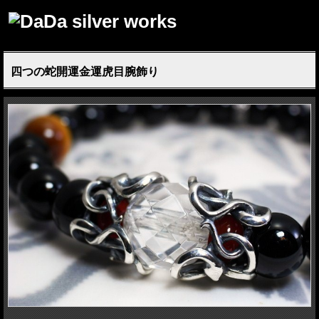
四つの蛇開運金運虎目腕飾り