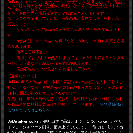
DaDaのシルバーアクセサリーは、デザインを重視しており、商品に
よっては先端のとがった部分、鋭利になっている部分がありますの
で十分にご注意ください。
また、過度な力が加わりますと変形することがあります。
※ 天然石を使用してるため、商品画像と実物では色・模様が若干
異なります。
サイズによって商品画像と実物の天然石等の数等が異なりま
す。
天然石は、熱・薬品・化粧品などに反応し、変色や変質する場
合があります。
何卒ご了承下さい。
使用しております天然石によっては、原石に由来するインクル
ージョン（傷など）がみられる場合があります。
天然石ならではの風合いをお楽しみ下さい。
【品質について】
DaDaの全ての商品には、素材の表記（silverなど）を入れておりま
せん。 なぜなら、素材の表記に価値があるのではなく、その存在
自体に価値があると考えているからです。
品質には、絶対の自信を持っており、お客様のお買い上げになられ
た商品全てに無料品質保証をお付けしております。
無料品質保証
につきましてはこちらへ
DaDa silver works が創り出す作品は、１つ、１つ、koike がデザ
インし、シルバーを削り、磨き上げています。 他では、決して出
せない味わいを手にして感じていただき、ほんの一瞬でもいつもと