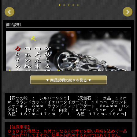
商品説明
▼ 商品説明の続きを見る ▼
【四つの蛇 ： シルバー９２５】 【天然石 ： 水晶 １２ｍ
ｍ ラウンドカット／イエロータイガーアイ １０ｍｍ ラウンド
／オニキス ８ｍｍ ラウンド／レッドアゲート ６×４ｍｍ ロン
デル】 【サイズ ： Ｓ 内径 １４ｃｍ～１５ｃｍ ／ Ｍ
内径 １６ｃｍ～１７ｃｍ ／ Ｌ 内径 １７ｃｍ～１８ｃｍ】
【注意事項】
ＤａＤａの商品は、お付けになる方の幸せを願い丹精を込めて一品
一品お作りしてますが、効果をお約束するものではありません。