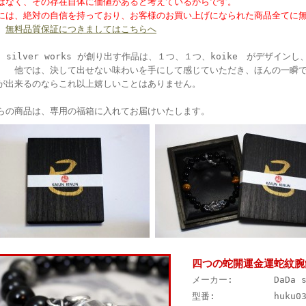
はなく、その存在自体に価値があると考えているからです。
には、絶対の自信を持っており、お客様のお買い上げになられた商品全てに
。
無料品質保証につきましてはこちらへ
Da silver works が創り出す作品は、１つ、１つ、koike がデザイ
。 他では、決して出せない味わいを手にして感じていただき、ほんの一瞬
が出来るのならこれ以上嬉しいことはありません。
らの商品は、専用の福箱に入れてお届けいたします。
四つの蛇開運金運蛇紋腕
メーカー:
DaDa 
型番:
huku0