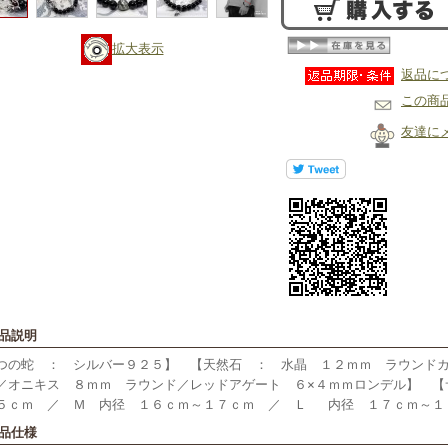
拡大表示
返品に
この商
友達に
商品説明
つの蛇 ： シルバー９２５】 【天然石 ： 水晶 １２ｍｍ ラウンド
／オニキス ８ｍｍ ラウンド／レッドアゲート ６×４ｍｍロンデル】 【
５ｃｍ ／ Ｍ 内径 １６ｃｍ～１７ｃｍ ／ Ｌ 内径 １７ｃｍ～１
商品仕様