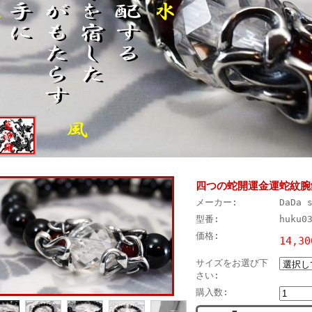
四つの蛇開運金運蛇紋腕
メーカー:
DaDa 
型番:
huku0
価格:
14,3
サイズをお選び下
さい:
購入数: