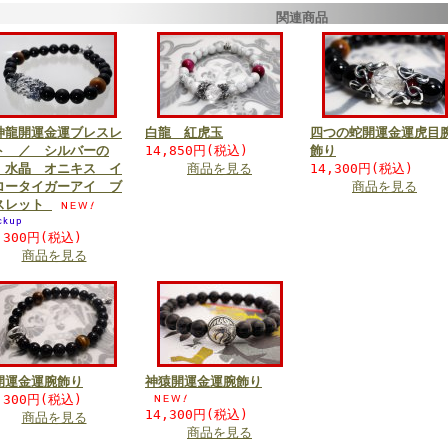
関連商品
神龍開運金運ブレスレ
白龍 紅虎玉
四つの蛇開運金運虎目
ト ／ シルバーの
14,850円(税込)
飾り
 水晶 オニキス イ
商品を見る
14,300円(税込)
ロータイガーアイ ブ
商品を見る
スレット
,300円(税込)
商品を見る
開運金運腕飾り
神猿開運金運腕飾り
,300円(税込)
14,300円(税込)
商品を見る
商品を見る