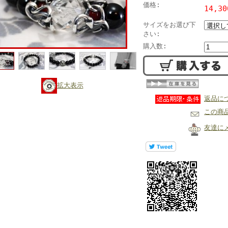
価格:
14,3
サイズをお選び下
さい:
購入数:
拡大表示
返品に
この商
友達に