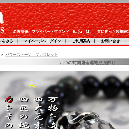
シルバーアクセサリー DaDa
名古屋発、プライベートブランド DaDa は、 質に拘った数量限
ー
トをみる
｜
マイページへログイン
｜
ご利用案内
｜
お問い合せ
｜
>
パワーストーン ブレスレット
四つの蛇開運金運蛇紋腕飾り