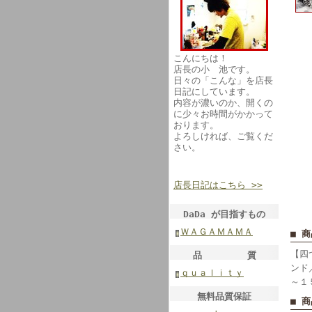
こんにちは！
店長の小 池です。
日々の「こんな」を店長
日記にしています。
内容が濃いのか、開くの
に少々お時間がかかって
おります。
よろしければ、ご覧くだ
さい。
店長日記はこちら >>
DaDa が目指すもの
ＷＡＧＡＭＡＭＡ
■ 
【四
品 質
ンド
ｑｕａｌｉｔｙ
～１
無料品質保証
■ 