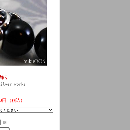
飾り
silver works
3
00円 (税込)
個