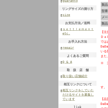
guaranty
製品
リングサイズの測り方
型番
size
メー
お支払方法／送料
製品
ｓｅｔｔｌｅｍｅｎｔ
【注
etc.
Ｄａ
お手入れ方法
では
Da
repair
いる
よくあるご質問
また
Q & A
※ 
サイ
取 扱 店 舗
天然
取り扱い店舗紹介
何
使用
相互リンクについて
す。
相互リンクをしていた
天然
だけるサイトを募集し
ています
【品
Da
link