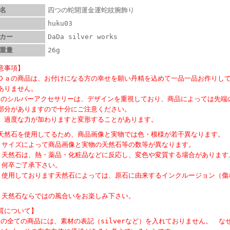
名
四つの蛇開運金運蛇紋腕飾り
huku03
カー
DaDa silver works
重量
26g
意事項】
Ｄａの商品は、お付けになる方の幸せを願い丹精を込めて一品一品お作りし
ありません。
Daのシルバーアクセサリーは、デザインを重視しており、商品によっては先
部分がありますので十分にご注意ください。
、過度な力が加わりますと変形することがあります。
天然石を使用してるため、商品画像と実物では色・模様が若干異なります。
ズによって商品画像と実物の天然石等の数等が異なります。
石は、熱・薬品・化粧品などに反応し、変色や変質する場合があります
卒ご了承下さい。
しております天然石によっては、原石に由来するインクルージョン（傷
石ならではの風合いをお楽しみ下さい。
質について】
Daの全ての商品には、素材の表記（silverなど）を入れておりません。 